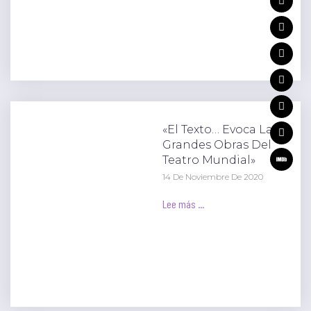
«El Texto… Evoca Las
Grandes Obras Del
Teatro Mundial»
14 De Noviembre De 2020
Lee más ...