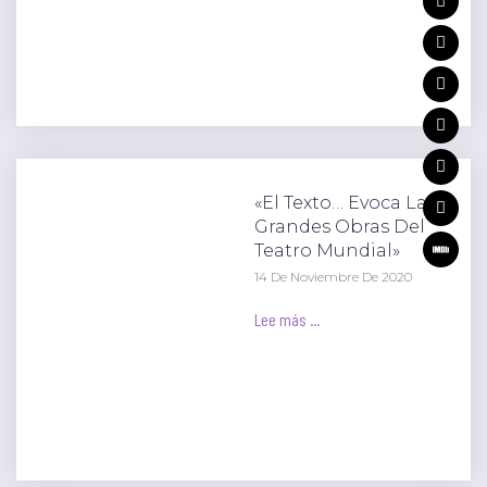
«El Texto… Evoca Las
Grandes Obras Del
Teatro Mundial»
14 De Noviembre De 2020
Lee más ...