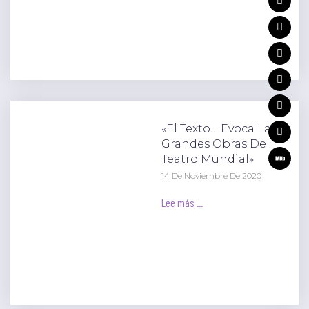
«El Texto… Evoca Las
Grandes Obras Del
Teatro Mundial»
14 De Noviembre De 2020
Lee más ...