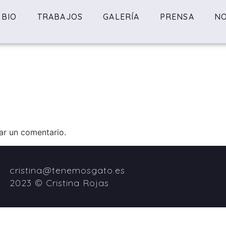
BIO
TRABAJOS
GALERÍA
PRENSA
NO
ar un comentario.
cristina@tenemosgato.es
2023 © Cristina Rojas