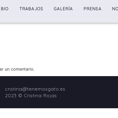
BIO
TRABAJOS
GALERÍA
PRENSA
NO
ar un comentario.
cristina@tenemosgato.es
2023 © Cristina Rojas