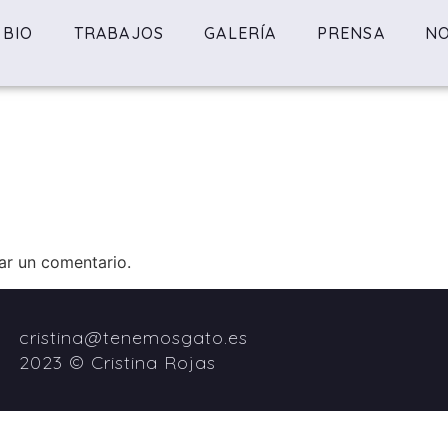
BIO
TRABAJOS
GALERÍA
PRENSA
NO
ar un comentario.
cristina@tenemosgato.es
2023 © Cristina Rojas