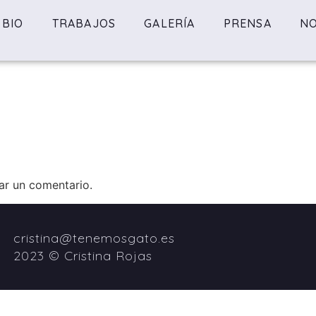
BIO
TRABAJOS
GALERÍA
PRENSA
NO
ar un comentario.
cristina@tenemosgato.es
2023 © Cristina Rojas