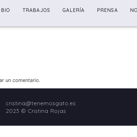
BIO
TRABAJOS
GALERÍA
PRENSA
NO
ar un comentario.
cristina@tenemosgato.es
2023 © Cristina Rojas