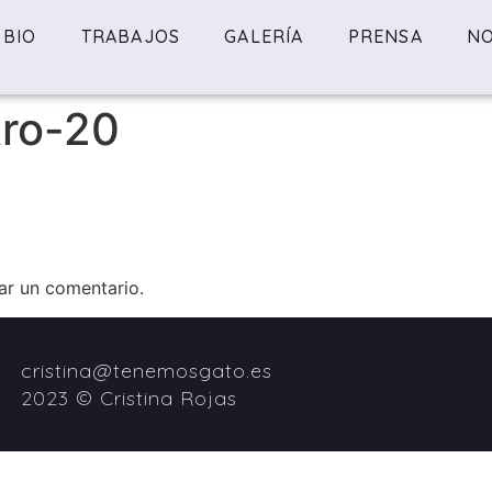
BIO
TRABAJOS
GALERÍA
PRENSA
NO
tro-20
ar un comentario.
cristina@tenemosgato.es
2023 © Cristina Rojas