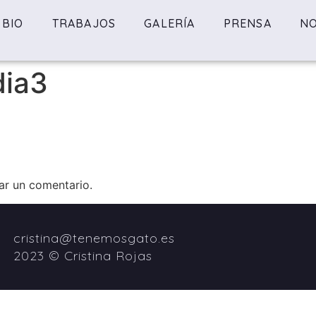
BIO
TRABAJOS
GALERÍA
PRENSA
NO
dia3
ar un comentario.
cristina@tenemosgato.es
2023 © Cristina Rojas