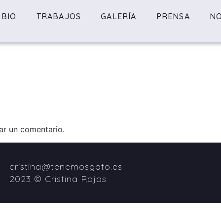
BIO
TRABAJOS
GALERÍA
PRENSA
NO
ar un comentario.
cristina@tenemosgato.es
2023 © Cristina Rojas