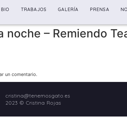
BIO
TRABAJOS
GALERÍA
PRENSA
NO
ta noche – Remiendo Te
ar un comentario.
cristina@tenemosgato.es
2023 © Cristina Rojas