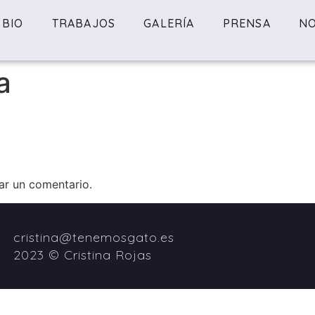
BIO
TRABAJOS
GALERÍA
PRENSA
NO
a
ar un comentario.
cristina@tenemosgato.es
2023 © Cristina Rojas