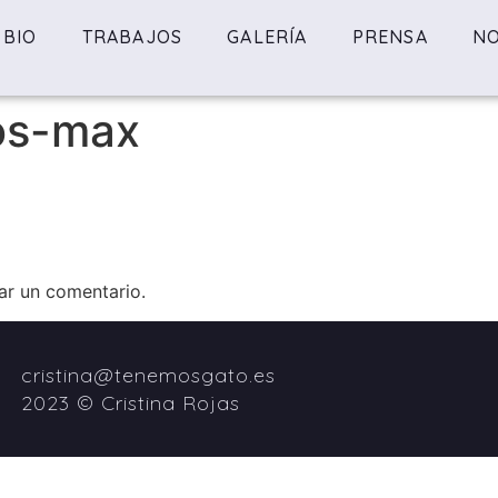
BIO
TRABAJOS
GALERÍA
PRENSA
NO
os-max
ar un comentario.
cristina@tenemosgato.es
2023 © Cristina Rojas