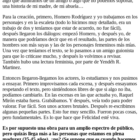
algo que admiramos de un amigo o algo que no podemos soportar,
una historia de mi madre, de mi abuela…
Para la creación, primero, Homero Rodríguez y yo trabajamos en los
personajes y en la escaleta (todo lo hicimos muy detallado, era un
trabajo de dos y teníamos que estar de acuerdo, no fue fácil),
después llegaron los diálogos: empezó Homero, y después yo, de
manera que podríamos decir que en el resultado, las partes de los
hombres son más suyas y las de los personajes femeninos más mías.
Una vez que teníamos el texto, se lo pasamos a un amigo guionista
para que lo criticase mucho, y después lo volvimos a revisar.
También hubo una lectura feminista, por parte de Yendéh R.
Martinez.
Entonces llegaron-llegamos los actores, lo estudiamos y nos pusimos
a ensayar. Primero improvisamos cada escena, y después ensayamos
respetando el texto, pero sintiéndonos libres de que si algo no iba,
podíamos cambiarlo. En las escenas en las que actuaba yo, Raquel
Mirón estaba fuera. Grabábamos. Y después, veía todo para poder
valorar. Fue fácil. Son unos actores brutales. Después re-escribimos
algunas pequeñas partes. Esto fue muy sencillo. Fueron pocas cosas,
pero fundamentales. Es lo que hace que Felicidad esté viva.
Es por supuesto una obra para un amplio espectro de público,
pero quizás llega más a las personas que estamos en plena
madurez (35-45 años), ¿no? (Se supone que es cuando hacemos