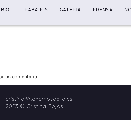
BIO
TRABAJOS
GALERÍA
PRENSA
NO
ar un comentario.
cristina@tenemosgato.es
2023 © Cristina Rojas