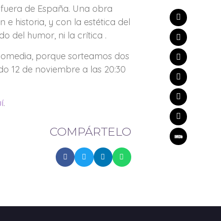
r fuera de España. Una obra
 e historia, y con la estética del
 del humor, ni la crítica .
agicomedia, porque sorteamos dos
do 12 de noviembre a las 20:30
í
.
COMPÁRTELO