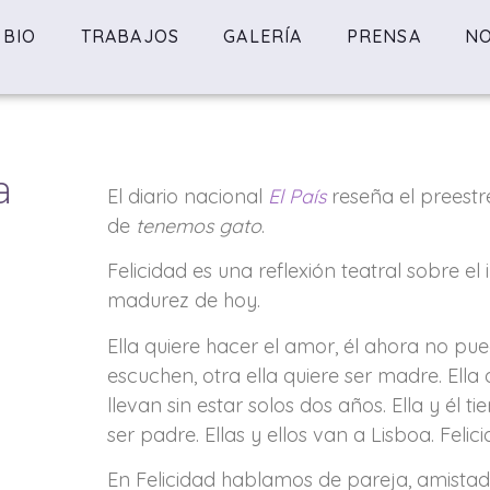
BIO
TRABAJOS
GALERÍA
PRENSA
NO
a
El diario nacional
El País
reseña el preest
a
de
tenemos gato
.
Felicidad es una reflexión teatral sobre el i
madurez de hoy.
Ella quiere hacer el amor, él ahora no pue
escuchen, otra ella quiere ser madre. Ella q
llevan sin estar solos dos años. Ella y él ti
ser padre. Ellas y ellos van a Lisboa. Felici
En Felicidad hablamos de pareja, amistad, 