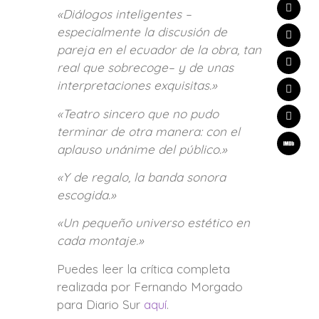
«Diálogos inteligentes –
especialmente la discusión de
pareja en el ecuador de la obra, tan
real que sobrecoge– y de unas
interpretaciones exquisitas.»
«Teatro sincero que no pudo
terminar de otra manera: con el
aplauso unánime del público.»
«Y de regalo, la banda sonora
escogida.»
«Un pequeño universo estético en
cada montaje.»
Puedes leer la crítica completa
realizada por Fernando Morgado
para Diario Sur
aquí
.