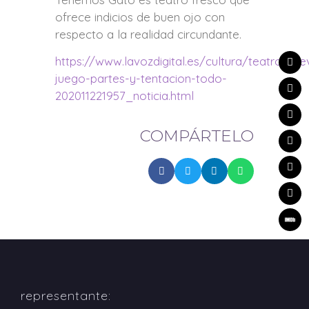
ofrece indicios de buen ojo con
respecto a la realidad circundante.
https://www.lavozdigital.es/cultura/teatros/sev
juego-partes-y-tentacion-todo-
202011221957_noticia.html
COMPÁRTELO
representante: