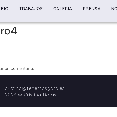
BIO
TRABAJOS
GALERÍA
PRENSA
NO
tro4
ar un comentario.
cristina@tenemosgato.es
2023 © Cristina Rojas