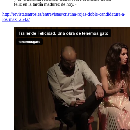
feliz en la tardía madurez de hoy.»
http://revistateatros.es/entrevistas/cristina-rojas-doble-candidatura-a-
los-max_2542/