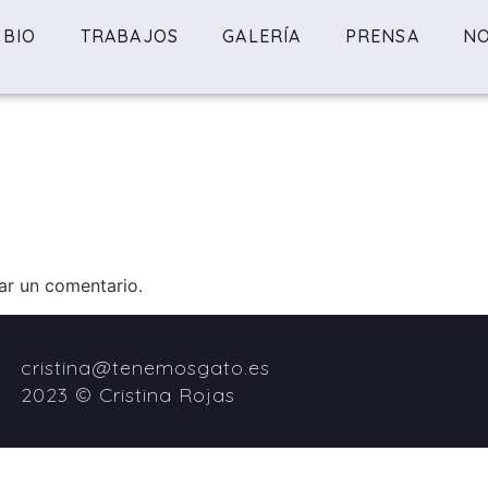
BIO
TRABAJOS
GALERÍA
PRENSA
NO
ar un comentario.
cristina@tenemosgato.es
2023 © Cristina Rojas